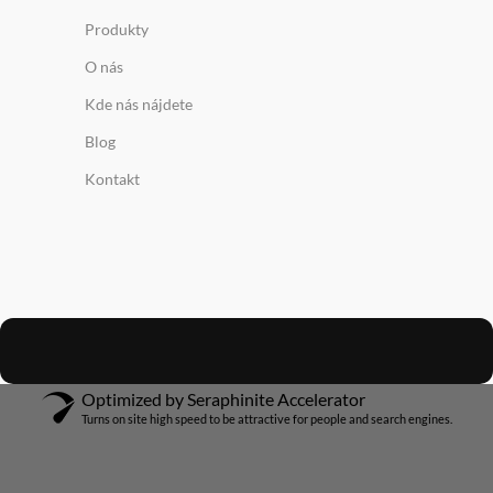
Produkty
O nás
Kde nás nájdete
Blog
Kontakt
Optimized by Seraphinite Accelerator
Turns on site high speed to be attractive for people and search engines.