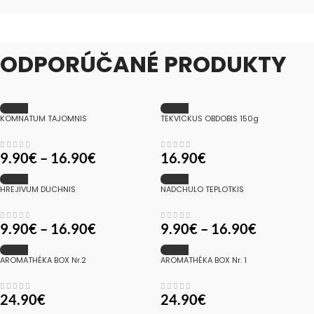
ODPORÚČANÉ PRODUKTY
KOMNATUM TAJOMNIS
TEKVICKUS OBDOBIS 150g
9.90
€
–
16.90
€
16.90
€
HREJIVUM DUCHNIS
NADCHULO TEPLOTKIS
9.90
€
–
16.90
€
9.90
€
–
16.90
€
AROMATHÉKA BOX Nr.2
AROMATHÉKA BOX Nr. 1
SOLD
SOLD
OUT
OUT
24.90
€
24.90
€