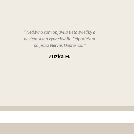
“ Nedávno som objavila tieto sviečky a
"Milujem ti
neviem si ich vynachváliť. Odporúčam
Majú úžasnú 
po práci Nervus Depresico. ”
po celej m
prírodnýc
Zuzka H.
dôležité. O
výdrž a neus
vďaka tým
príjem